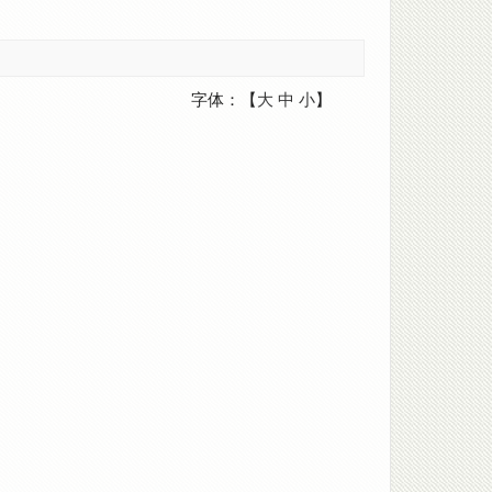
字体：【
大
中
小
】