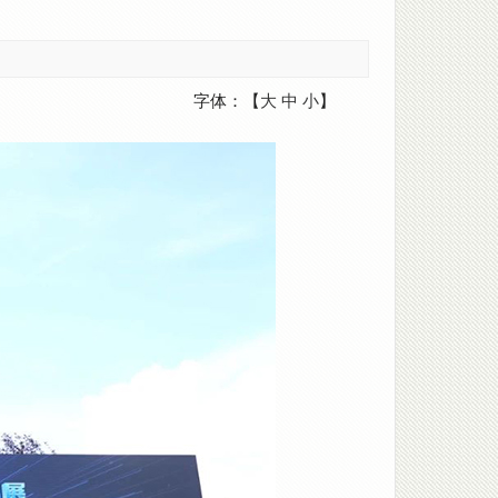
字体：【
大
中
小
】