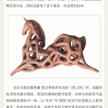
陶艺研讨会，同时还参加了多个展览，作品受到好评。
当目光落在雅典娜·贾汉蒂格库恰克的《壁上驹》时，温暖的
色泽首先攫住视线，那交织缠绕的镂空肌理，似将马的筋骨与盘
错的根系熔铸为一体，让“生长”与“挣脱”的张力在壁面之上轰然
展开。作者的创作灵感，深植于东西方镂空美学的对话与陶艺肌