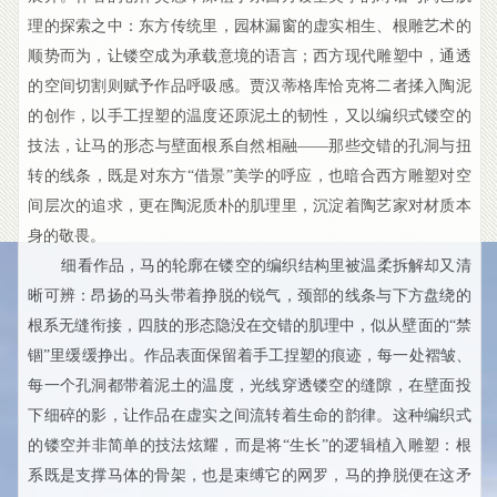
理的探索之中：东方传统里，园林漏窗的虚实相生、根雕艺术的
顺势而为，让镂空成为承载意境的语言；西方现代雕塑中，通透
的空间切割则赋予作品呼吸感。贾汉蒂格库恰克将二者揉入陶泥
的创作，以手工捏塑的温度还原泥土的韧性，又以编织式镂空的
技法，让马的形态与壁面根系自然相融——那些交错的孔洞与扭
转的线条，既是对东方“借景”美学的呼应，也暗合西方雕塑对空
间层次的追求，更在陶泥质朴的肌理里，沉淀着陶艺家对材质本
身的敬畏。
细看作品，马的轮廓在镂空的编织结构里被温柔拆解却又清
晰可辨：昂扬的马头带着挣脱的锐气，颈部的线条与下方盘绕的
根系无缝衔接，四肢的形态隐没在交错的肌理中，似从壁面的“禁
锢”里缓缓挣出。作品表面保留着手工捏塑的痕迹，每一处褶皱、
每一个孔洞都带着泥土的温度，光线穿透镂空的缝隙，在壁面投
下细碎的影，让作品在虚实之间流转着生命的韵律。这种编织式
的镂空并非简单的技法炫耀，而是将“生长”的逻辑植入雕塑：根
系既是支撑马体的骨架，也是束缚它的网罗，马的挣脱便在这矛