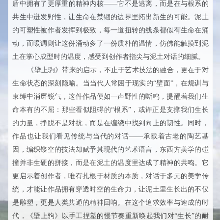
盾中拥有了更厚重的精神内核——它不是逃离，而是在与根系的
共生中迸发野性，让生命在禁锢的边界里拓出新生的可能。泥土
的可塑性被作者发挥到极致，每一道扭转的线条都似有生命在涌
动，而暖调则让这份涌动多了一份质朴的温情，仿佛能触摸到泥
土在掌心成型时的温度，感受到创作者指尖与泥土对话的细腻。
《壁上驹》带来的启示，不止于艺术技法的融合，更在于对
生命状态的深刻隐喻。当当代人常困于现实的“壁面”，在规训与
束缚中消磨锐气，这件作品便如一声野性的嘶鸣，提醒着我们生
命本有的不屈：那些看似阻碍的“根系”，或许正是支撑我们生长
的力量，挣脱不是对抗，而是在缠绕中找到向上的韧性。同时，
作品也让我们看见传统与当代的对话——承载着古老的陶艺基
因，编织镂空的技法却赋予其现代的艺术语言，东西方美学的碰
撞并非生硬的拼接，而是在泥土的温度里达成了精神的共鸣。它
更启示着创作者，唯有扎根于材质的本质，对话于多元的美学传
统，才能让作品拥有穿透时空的生命力，让泥土里生长出的不仅
是雕塑，更是人类共通的精神回响。在这个追求效率与速成的时
代，《壁上驹》以手工捏塑的慢节奏重新唤起我们对“生长”的耐