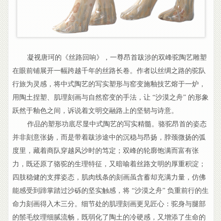
凝视唐珂的《丝路回响》，一尊昂首跋涉的双峰驼陶艺雕塑
在眼前铺展开一幅跨越千年的丝路长卷。作者以丝绸之路的驼队
行旅为灵感，将中式陶艺的写实塑形与窑变施釉技艺熔于一炉，
用陶土捏塑、肌理刻画与自然窑变的手法，让 “沙漠之舟” 的形象
跃然于釉色之间，诉说着文明交融路上的坚韧与诗意。
作品的塑形功底尽显中式陶艺的写实精髓。骆驼昂首的姿态
并非刻意张扬，而是带着跋涉途中的沉稳与昂扬，脖颈微扬的弧
度里，藏着商队穿越风沙时的笃定；双峰的轮廓饱满而富有张
力，既还原了骆驼的生理特征，又暗喻着丝路文明的厚重积淀；
四肢稳健的支撑姿态，肌肉线条的刻画虽含蓄却充满力量，仿佛
能感受到蹄掌踏过沙砾的坚实触感，将 “沙漠之舟” 负重前行的生
命力刻画得入木三分。细节处的肌理刻画更见匠心：驼身与腿部
的鬃毛纹理细腻流畅，既弱化了陶土的冷硬感，又增添了生命的