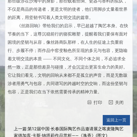
那些跋涉在沙海中的身影，那些载着丝绸、瓷器与香料的驼队，
不仅是商品的传递者，更是文明的使者，他们用脚步丈量着世界
的距离，用坚韧书写着人类文明交流的篇章。
《丝路回响》带给我们的启示，早已超越了陶艺本身。在快
节奏的当下，这尊沉稳前行的骆驼雕塑，提醒着我们要保有面对
困境的坚韧与从容，像丝路商队那样，在人生的征途上负重前
行、步履不停；而作品中窑变釉色所呈现的多元与包容，更隐喻
着文明交流的本质 —— 不同文化、不同个体之间，不必追求全
然一致，正是那些差异与碰撞，才会沉淀出更富生命力的美好。
它让我们看见，文明的回响从来都不是孤立的声音，而是无数跋
涉者用勇气与包容，共同谱写的跨越时空的交响，而这份坚韧与
包容，正是我们在当下依然需要传承的精神力量。
打印
关闭
上一篇:第12届中国·长春国际陶艺作品邀请展之喀麦隆陶艺
家德加库·卡斯·纳塔莉作品赏析——《逸香》(图文)