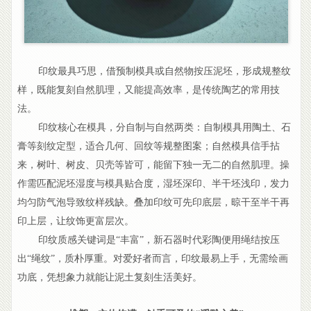
印纹最具巧思，借预制模具或自然物按压泥坯，形成规整纹
样，既能复刻自然肌理，又能提高效率，是传统陶艺的常用技
法。
印纹核心在模具，分自制与自然两类：自制模具用陶土、石
膏等刻纹定型，适合几何、回纹等规整图案；自然模具信手拈
来，树叶、树皮、贝壳等皆可，能留下独一无二的自然肌理。操
作需匹配泥坯湿度与模具贴合度，湿坯深印、半干坯浅印，发力
均匀防气泡导致纹样残缺。叠加印纹可先印底层，晾干至半干再
印上层，让纹饰更富层次。
印纹质感关键词是“丰富”，新石器时代彩陶便用绳结按压
出“绳纹”，质朴厚重。对爱好者而言，印纹最易上手，无需绘画
功底，凭想象力就能让泥土复刻生活美好。