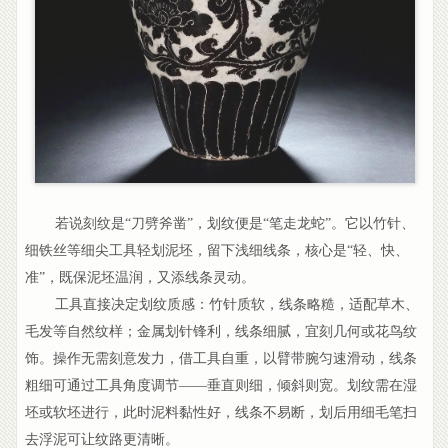
若说刻纹是“刀劈斧凿”，划纹便是“笔走龙蛇”。它以竹针、
细铁丝等细尖工具轻划泥坯，留下浅细线条，核心是“轻、快、
准”，既保泥坯温润，又添线条灵动。
工具直接决定划纹质感：竹针质软，线条略糙，适配草木、
毛发等自然纹样；金属划针锋利，线条细腻，宜刻几何或花鸟纹
饰。操作无需刻意发力，借工具自重，以臂带腕匀速滑动，线条
粗细可通过工具角度调节——垂直则细，倾斜则宽。划纹需在湿
坯或软坯进行，此时泥料黏性好，线条不易断，划后用细毛笔扫
去浮泥可让纹路更清晰。