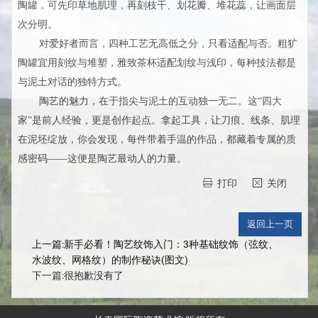
陶罐，可先印草地肌理，再刻枝干、划花瓣、堆花蕊，让画面层
次分明。
对爱好者而言，四种工艺无高低之分，只看适配与否。粗犷
陶罐宜用刻纹与堆塑，雅致茶杯适配划纹与浅印，每种技法都是
与泥土对话的独特方式。
陶艺的魅力，在于指尖与泥土的互动独一无二。这“四大
家”是前人经验，更是创作起点。拿起工具，让刀痕、线条、肌理
在泥坯绽放，你会发现，每件带着手温的作品，都藏着专属的质
感密码——这便是陶艺最动人的力量。
打印
关闭
上一篇:新手必看！陶艺纹饰入门：3种基础纹饰（弦纹、
水波纹、网格纹）的制作秘诀(图文)
下一篇:很抱歉没有了