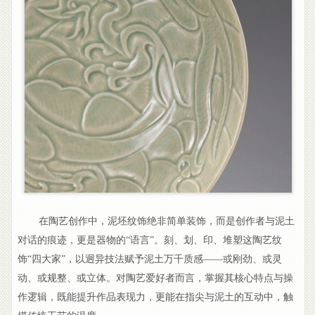
在陶艺创作中，泥坯纹饰绝非简单装饰，而是创作者与泥土
对话的痕迹，更是器物的“语言”。刻、划、印、堆塑这陶艺纹
饰“四大家”，以迥异技法赋予泥土万千质感——或刚劲、或灵
动、或规整、或立体。对陶艺爱好者而言，掌握其核心特点与操
作逻辑，既能提升作品表现力，更能在指尖与泥土的互动中，触