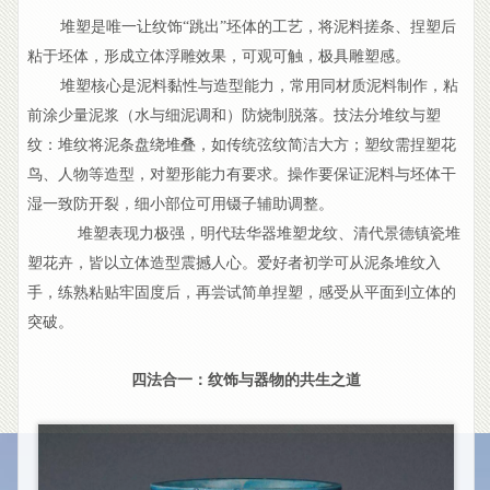
堆塑是唯一让纹饰“跳出”坯体的工艺，将泥料搓条、捏塑后
粘于坯体，形成立体浮雕效果，可观可触，极具雕塑感。
堆塑核心是泥料黏性与造型能力，常用同材质泥料制作，粘
前涂少量泥浆（水与细泥调和）防烧制脱落。技法分堆纹与塑
纹：堆纹将泥条盘绕堆叠，如传统弦纹简洁大方；塑纹需捏塑花
鸟、人物等造型，对塑形能力有要求。操作要保证泥料与坯体干
湿一致防开裂，细小部位可用镊子辅助调整。
堆塑表现力极强，明代珐华器堆塑龙纹、清代景德镇瓷堆
塑花卉，皆以立体造型震撼人心。爱好者初学可从泥条堆纹入
手，练熟粘贴牢固度后，再尝试简单捏塑，感受从平面到立体的
突破。
四法合一：纹饰与器物的共生之道