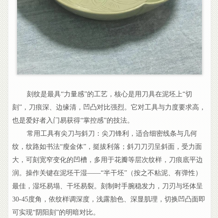
刻纹是最具“力量感”的工艺，核心是用刀具在泥坯上“切
刻”，刀痕深、边缘清，凹凸对比强烈。它对工具与力度要求高，
也是爱好者入门易获得“掌控感”的技法。
常用工具有尖刀与斜刀：尖刀锋利，适合细密线条与几何
纹，纹路如书法“瘦金体”，挺拔利落；斜刀刀刃呈斜面，受力面
大，可刻宽窄变化的凹槽，多用于花瓣等层次纹样，刀痕底平边
润。操作关键在泥坯干湿——“半干坯”（按之不粘泥、有弹性）
最佳，湿坯易塌、干坯易裂。刻制时手腕稳发力，刀刃与坯体呈
30-45度角，依纹样调深度，浅露胎色、深显肌理，切换凹凸面即
可实现“阴阳刻”的明暗对比。