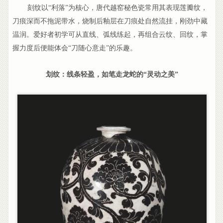
刻纹以“利落”为核心，唐代越窑秘色瓷常用其表现莲瓣纹，
刀痕深而不拖泥带水，烧制后釉层在刀痕处自然流挂，刚劲中藏
温润。爱好者初学可从直线、弧线练起，再组合云纹、回纹，掌
握力度后便能体会“刀随心意走”的乐趣。
划纹：线条轻盈，如笔走龙蛇的“灵动之美”