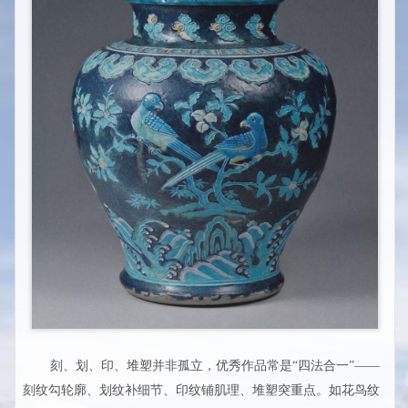
刻、划、印、堆塑并非孤立，优秀作品常是“四法合一”——
刻纹勾轮廓、划纹补细节、印纹铺肌理、堆塑突重点。如花鸟纹