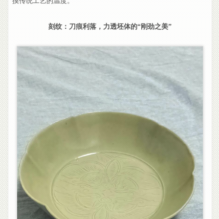
摸传统工艺的温度。
刻纹：刀痕利落，力透坯体的“刚劲之美”