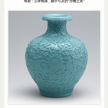
堆塑：立体饱满，触手可及的“浮雕之美”