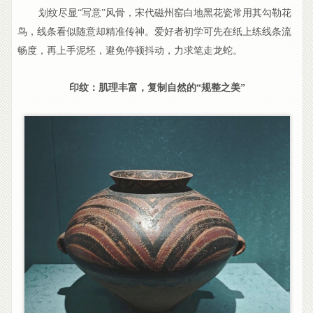
划纹尽显“写意”风骨，宋代磁州窑白地黑花瓷常用其勾勒花
鸟，线条看似随意却精准传神。爱好者初学可先在纸上练线条流
畅度，再上手泥坯，避免停顿抖动，力求笔走龙蛇。
印纹：肌理丰富，复制自然的“规整之美”