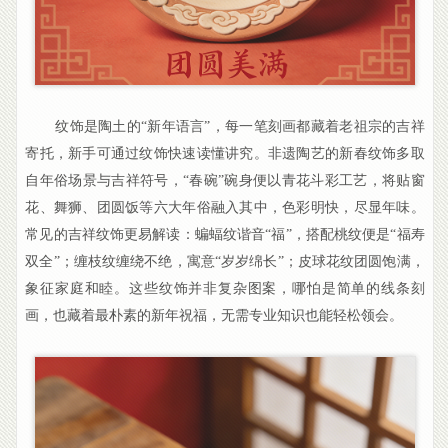
纹饰是陶土的“新年语言”，每一笔刻画都藏着老祖宗的吉祥
寄托，新手可通过纹饰快速读懂讲究。非遗陶艺的新春纹饰多取
自年俗场景与吉祥符号，“春碗”碗身便以青花斗彩工艺，将贴窗
花、舞狮、团圆饭等六大年俗融入其中，色彩明快，尽显年味。
常见的吉祥纹饰更易解读：蝙蝠纹谐音“福”，搭配桃纹便是“福寿
双全”；缠枝纹缠绕不绝，寓意“岁岁绵长”；皮球花纹团圆饱满，
象征家庭和睦。这些纹饰并非复杂图案，哪怕是简单的线条刻
画，也藏着最朴素的新年祝福，无需专业知识也能轻松领会。