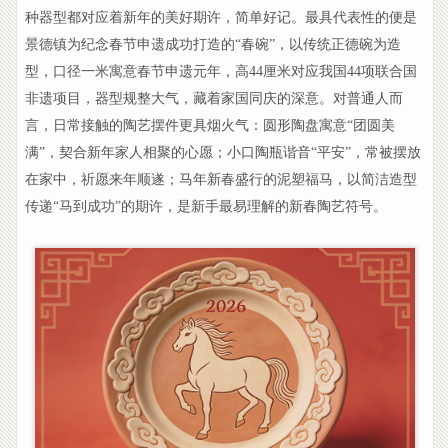
种器型都对应着新年的美好期许，简单好记。最具代表性的便是
景德镇为纪念春节申遗成功打造的“春碗”，以传统正德碗为造
型，口径一米寓意春节申遗元年，高44厘米对应我国44项联合国
非遗项目，器型规整大气，藏着家国同庆的深意。对普通人而
言，日常接触的陶艺摆件更具烟火气：圆形陶盘寓意“团圆美
满”，契合新年家人相聚的心愿；小口陶瓶谐音“平安”，常被摆放
在家中，祈愿来年顺遂；马年新春盛行的泥塑福马，以简洁造型
传递“马到成功”的期许，是新手最易理解的新春陶艺符号。