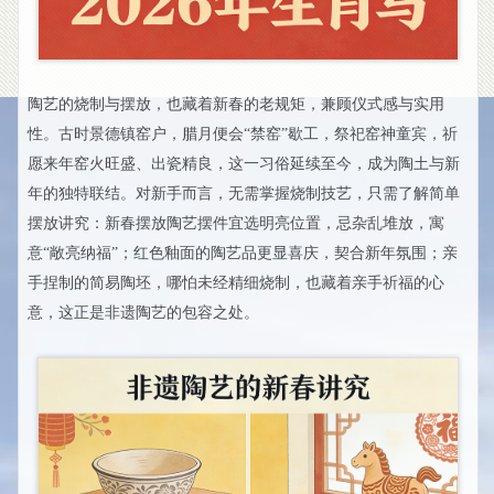
陶艺的烧制与摆放，也藏着新春的老规矩，兼顾仪式感与实用
性。古时景德镇窑户，腊月便会“禁窑”歇工，祭祀窑神童宾，祈
愿来年窑火旺盛、出瓷精良，这一习俗延续至今，成为陶土与新
年的独特联结。对新手而言，无需掌握烧制技艺，只需了解简单
摆放讲究：新春摆放陶艺摆件宜选明亮位置，忌杂乱堆放，寓
意“敞亮纳福”；红色釉面的陶艺品更显喜庆，契合新年氛围；亲
手捏制的简易陶坯，哪怕未经精细烧制，也藏着亲手祈福的心
意，这正是非遗陶艺的包容之处。