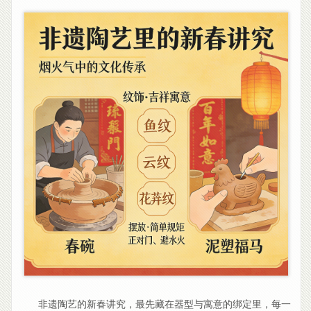
非遗陶艺的新春讲究，最先藏在器型与寓意的绑定里，每一