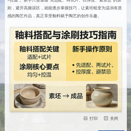
+控温”。新手只需遵循“先适配、再试片、控厚度、避禁忌”的原
则，避开高频误区，就能逐步掌握技巧，让素坯蜕变为温润有质
感的陶艺作品，真正享受釉料赋予陶艺的创作乐趣。
打印
关闭