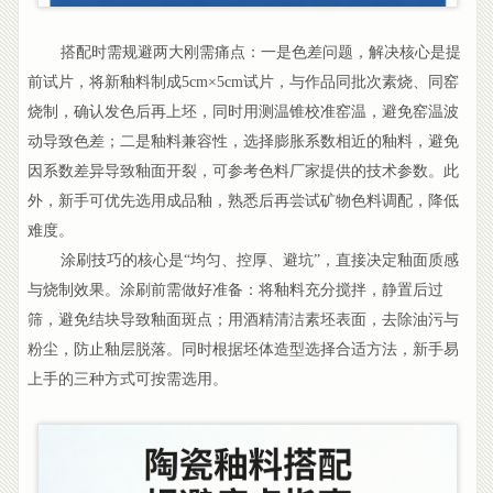
搭配时需规避两大刚需痛点：一是色差问题，解决核心是提
前试片，将新釉料制成5cm×5cm试片，与作品同批次素烧、同窑
烧制，确认发色后再上坯，同时用测温锥校准窑温，避免窑温波
动导致色差；二是釉料兼容性，选择膨胀系数相近的釉料，避免
因系数差异导致釉面开裂，可参考色料厂家提供的技术参数。此
外，新手可优先选用成品釉，熟悉后再尝试矿物色料调配，降低
难度。
涂刷技巧的核心是“均匀、控厚、避坑”，直接决定釉面质感
与烧制效果。涂刷前需做好准备：将釉料充分搅拌，静置后过
筛，避免结块导致釉面斑点；用酒精清洁素坯表面，去除油污与
粉尘，防止釉层脱落。同时根据坯体造型选择合适方法，新手易
上手的三种方式可按需选用。