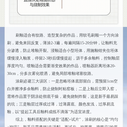
刷釉适合有纹路、造型复杂的作品，用软毛刷顺一个方向涂
刷，避免来回反复，薄涂2-3遍，每遍间隔15-20分钟，让釉料充
分渗透，防止堆釉开裂。浸釉适合小型坯体，用施釉钳夹住坯体
缓慢浸入釉浆，停留2-3秒后缓慢提起，沥干多余釉料，控制釉层
厚度均匀。喷釉适合需要渐变效果的作品，喷釉器距离坯体20-
30cm，分多次雾化喷洒，避免局部堆釉堵塞纹路。
涂刷必避三大误区：一是忽略坯体底部留白，需预留1cm空
白并擦净多余釉料，防止烧制时粘窑板；二是上釉后立即入窑，
需将作品置于阴凉处彻底干燥，避免烧制炸裂，这是新手最易踩
的坑；三是釉层过厚或过薄，过薄露底、颜色发浅，过厚易流
釉，以“提起工具后釉料成线不滴落”为适宜浓度。
综上，釉料搭配的关键是“适配+试片”，涂刷的核心是“均匀