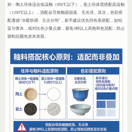
则：陶土坯体适合低温釉（800℃以下），瓷土坯体需搭配高温釉
（1200℃以上），混配会导致釉面脱落、无光泽。其次，色彩搭
配遵循“冷暖协调、主次分明”，新手建议优先同色系搭配，如钴
蓝与青灰，或对比色少量点缀，避免3种以上高饱和色混配，防止
烧制后颜色发灰发脏。