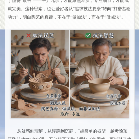
于懂得“取舍”——舍弃冗余，才能聚焦本质；专注细节，才能成
就完美。这种思索，也让爱好者从“追求技法复杂”转向“打磨基础
功力”，明白陶艺的真谛，不在于“做加法”，而在于“做减法”。
从疑惑到理解，从浮躁到沉静，“越简单的器型，越考验顶