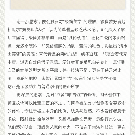
进一步思索，便会触及对“极简美学”的理解。很多爱好者起
初追求“繁复即高级”，认为简单器型缺乏艺术感，直到深入了解
后才懂得，极简并非单调，而是“以简载道”。德化白瓷的素面碗
盏，无多余装饰，却凭借细腻的胎质、莹润的釉色，彰显出“清水
出芙蓉”的美感；宋代青瓷的简约瓶型，线条凝练，却蕴含着儒家
中庸、道家自然的哲学意蕴。爱好者开始反思自身创作，意识到
自己的简单器型之所以平庸，并非技法不足，更在于缺乏对比
例、质感的把控，未能让器型的“简”传递出深层的美学价值——
这正是顶级功力与普通创作的差距所在。
更深层的思索，是对“取舍”与“专注”的领悟。陶艺创作中，
繁复纹饰可以掩盖工艺的不足，而简单器型要求创作者舍弃多余
的修饰，专注于器型本身的比例、线条与质感。不少爱好者急于
求成，既想做好简单器型，又想添加装饰元素，最终顾此失彼。
他们逐渐明白，顶级陶艺家的功力，不仅在于精湛的技法，更在