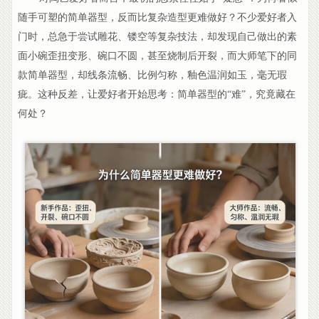
随手可塑的简单器型，反而比复杂造型更难做好？不少爱好者入
门时，总急于尝试雕花、镂空等复杂技法，却发现自己做出的素
面小碗歪扭变形、碗口不圆，甚至烧制后开裂，而大师笔下的同
款简单器型，却线条流畅、比例匀称，釉色温润如玉，毫无瑕
疵。这种反差，让爱好者开始思考：简单器型的“难”，究竟藏在
何处？