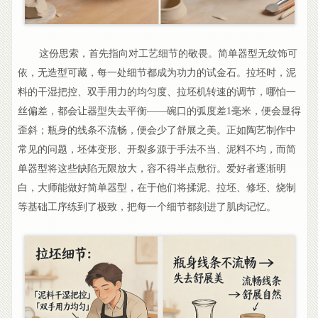
这份思索，首先指向对工艺细节的敬畏。简单器型无纹饰可
依，无造型可藏，每一处细节都成为功力的试金石。拉坯时，泥
料的干湿把控、双手用力的均匀度、拉坯机转速的调节，哪怕一
丝偏差，都会让器型失去平衡——碗口的弧度差1毫米，便会显得
歪斜；瓶身的线条不流畅，便会少了舒展之美。正如陶艺制作中
常见的问题，坯体变形、开裂多源于手法不当、泥料不均，而简
单器型将这些缺陷无限放大，容不得半点敷衍。爱好者逐渐明
白，大师能做好简单器型，在于他们将揉泥、拉坯、修坯、烧制
等基础工序练到了极致，把每一个细节都刻进了肌肉记忆。