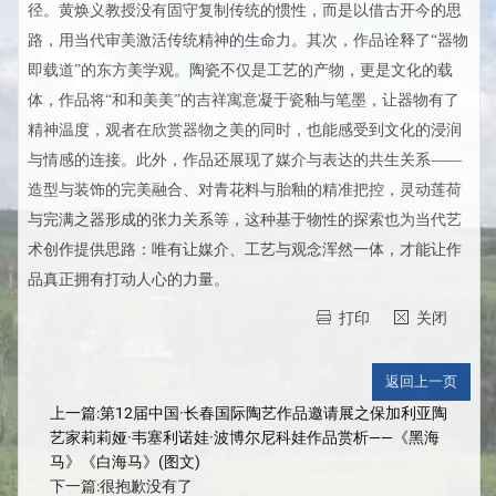
径。黄焕义教授没有固守复制传统的惯性，而是以借古开今的思
路，用当代审美激活传统精神的生命力。其次，作品诠释了“器物
即载道”的东方美学观。陶瓷不仅是工艺的产物，更是文化的载
体，作品将“和和美美”的吉祥寓意凝于瓷釉与笔墨，让器物有了
精神温度，观者在欣赏器物之美的同时，也能感受到文化的浸润
与情感的连接。此外，作品还展现了媒介与表达的共生关系——
造型与装饰的完美融合、对青花料与胎釉的精准把控，灵动莲荷
与完满之器形成的张力关系等，这种基于物性的探索也为当代艺
术创作提供思路：唯有让媒介、工艺与观念浑然一体，才能让作
品真正拥有打动人心的力量。
打印
关闭
上一篇:第12届中国·长春国际陶艺作品邀请展之保加利亚陶
艺家莉莉娅·韦塞利诺娃·波博尔尼科娃作品赏析——《黑海
马》《白海马》(图文)
下一篇:很抱歉没有了