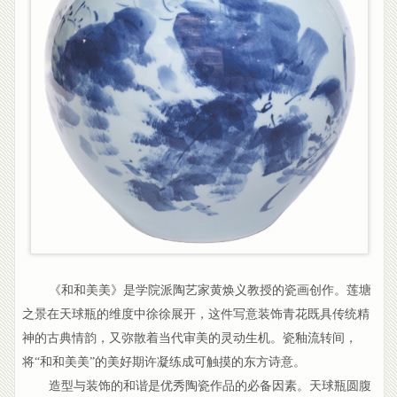
《和和美美》是学院派陶艺家黄焕义教授的瓷画创作。莲塘
之景在天球瓶的维度中徐徐展开，这件写意装饰青花既具传统精
神的古典情韵，又弥散着当代审美的灵动生机。瓷釉流转间，
将“和和美美”的美好期许凝练成可触摸的东方诗意。
造型与装饰的和谐是优秀陶瓷作品的必备因素。天球瓶圆腹