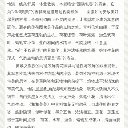
饱满、线条舒展、体量敦实，本就暗含“圆满包容”的意象。它
为“和和美美”的吉祥寓意搭建起视觉载体——圆腹如同安放美好
愿景的容器，长颈则似向上舒展的期许，让器型本身成为寓意的
延伸。瓶身的莲荷图像是作品的点睛之笔。青料信笔由缰，于无
声处氤氲成莲荷蓬勃的生机。荷花绽蕾，荷叶濯濯，游鱼戏荷
叶，蜻蜓立小荷，蓝白相间的水路里，气韵流转，生意盎
然。“荷” 不仅是“和”的具象化，其淋漓畅然的笔墨、婉转生花的
形式、气韵生动的意境更是“美”的表达。
黄焕义教授的写意装饰青花兼具写意性与装饰的双重特质。
其写意性笔法来自对传统笔法的淬炼，装饰性精神则源于对现代
审美的思考，在尊重陶瓷釉彩物性的前提下，熔铸成平淡清逸的
审美气质。他以层层叠加的淡料来塑造物象，取其大势而又不失
细节，自由落墨又不失法度，于无声处，落笔生花，清逸出尘，
气韵生动。《和和美美》中青料如花无拘散落，自成莲叶翻卷之
姿，筋脉隐现，似叶似花，墨分五色，浓淡相宜。莲花、莲蓬点
缀于莲叶间点缀， 荷茎、水草、游鱼、蜻蜓互成张力，清丽而脱
俗，朗润而蓬勃。