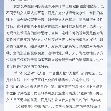
黄焕义教授的陶瓷绘画既不同于精工细致的图案性描绘，也
不同于纯文人画式的写意，而是在充分掌握青花水性、料性的基
础上，结合现代审美语言，对传统文人画笔法、墨法进行创造性
转换。这种转换离不开他对传统文人精神的深刻理解，也离不开
对现代艺术语言的独特思考，当然，这种广博的视角更是他对陶
瓷物性不懈实践的结果。这种实践不仅是对绘画笔法的探寻、对
还原气氛中氧化物深浅厚薄、发色浓淡的探究，也来自对陶瓷泥
釉、空间形态的极致实验。这种对泥、釉、火、彩之物性的多方
位探索不仅有利于帮助陶艺建立起专属于自己的语感世界，也凸
显了陶瓷作为物的文化符码。
“和”不仅是对“天人合一”“合生万物”“万物和谐”的彰显，也
是对自然、对生命乃至对文化的生动描绘。在这个过程中，
对“美”的现代性表达也自然生发。东方陶艺的温润和谐不再是史
书里的冰冷描述，而是触手可及的温度与质感；“雅致”也不再是
文人目下无尘的孤高，而是能引发当代人普遍共鸣的生活美学。
《和和美美》带来的启示，首先是传统工艺的当代转译路