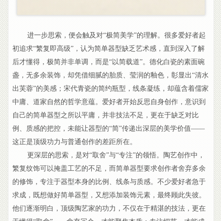
进一步思索，便会触及对“极简美学”的理解。很多爱好者起
初追求“繁复即高级”，认为简单器型缺乏艺术感，直到深入了解
后才懂得，极简并非单调，而是“以简载道”。德化白瓷的素面碗
盏，无多余装饰，却凭借细腻的胎质、莹润的釉色，彰显出“清水
出芙蓉”的美感；宋代青瓷的简约瓶型，线条凝练，却蕴含着儒家
中庸、道家自然的哲学意蕴。爱好者开始反思自身创作，意识到
自己的简单器型之所以平庸，并非技法不足，更在于缺乏对比
例、质感的把控，未能让器型的“简”传递出深层的美学价值——
这正是顶级功力与普通创作的差距所在。
更深层的思索，是对“取舍”与“专注”的领悟。陶艺创作中，
繁复纹饰可以掩盖工艺的不足，而简单器型要求创作者舍弃多余
的修饰，专注于器型本身的比例、线条与质感。不少爱好者急于
求成，既想做好简单器型，又想添加装饰元素，最终顾此失彼。
他们逐渐明白，顶级陶艺家的功力，不仅在于精湛的技法，更在