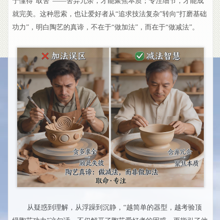
于懂得“取舍”——舍弃冗余，才能聚焦本质；专注细节，才能成
就完美。这种思索，也让爱好者从“追求技法复杂”转向“打磨基础
功力”，明白陶艺的真谛，不在于“做加法”，而在于“做减法”。
从疑惑到理解，从浮躁到沉静，“越简单的器型，越考验顶