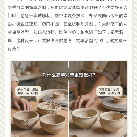
随手可塑的简单器型，反而比复杂造型更难做好？不少爱好者入
门时，总急于尝试雕花、镂空等复杂技法，却发现自己做出的素
面小碗歪扭变形、碗口不圆，甚至烧制后开裂，而大师笔下的同
款简单器型，却线条流畅、比例匀称，釉色温润如玉，毫无瑕
疵。这种反差，让爱好者开始思考：简单器型的“难”，究竟藏在
何处？