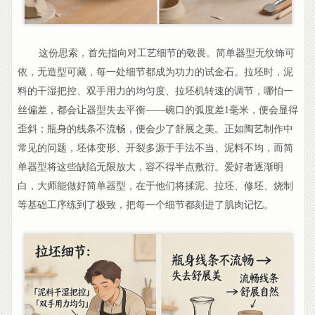
这份思索，首先指向对工艺细节的敬畏。简单器型无纹饰可
依，无造型可藏，每一处细节都成为功力的试金石。拉坯时，泥
料的干湿把控、双手用力的均匀度、拉坯机转速的调节，哪怕一
丝偏差，都会让器型失去平衡——碗口的弧度差1毫米，便会显得
歪斜；瓶身的线条不流畅，便会少了舒展之美。正如陶艺制作中
常见的问题，坯体变形、开裂多源于手法不当、泥料不均，而简
单器型将这些缺陷无限放大，容不得半点敷衍。爱好者逐渐明
白，大师能做好简单器型，在于他们将揉泥、拉坯、修坯、烧制
等基础工序练到了极致，把每一个细节都刻进了肌肉记忆。