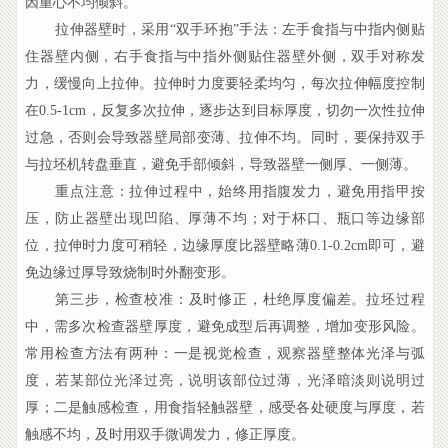
因重心不均倾斜。
拉伸器壁时，采用“双手环抱”手法：左手食指与中指内侧贴
住器壁内侧，右手食指与中指外侧贴住器壁外侧，双手对称发
力，缓慢向上拉伸。拉伸时力度要轻柔均匀，每次拉伸幅度控制
在0.5-1cm，反复多次拉伸，逐步达到目标厚度，切勿一次性拉伸
过急，否则会导致器壁局部变薄、拉伸不均。同时，要保持双手
与拉坯机转盘垂直，避免手部倾斜，导致器壁一侧厚、一侧薄。
重点注意：拉伸过程中，始终用指腹发力，避免用指甲按
压，防止器壁出现凹陷、厚薄不均；对于杯口、瓶口等边缘部
位，拉伸时力度可稍轻，边缘厚度比器壁略薄0.1-0.2cm即可，避
免边缘过厚导致烧制时外翻变形。
第三步，检查校准：及时修正，杜绝厚度偏差。拉坯过程
中，需多次检查器壁厚度，避免成型后再调整，增加变形风险。
常用检查方法有两种：一是视觉检查，观察器壁整体光泽与弧
度，若某部位光泽过亮，说明该部位过薄，光泽暗淡则说明过
厚；二是触感检查，用食指轻触器壁，感受各处硬度与厚度，若
触感不均，及时用双手微调发力，修正厚度。