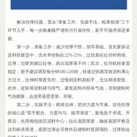
解决控厚问题，需从“准备工作、实操手法、检查校准”三个
环节入手，每一步都兼顾严谨性与可操作性，新手可循序渐进掌
握。
第一步，准备工作：减少控厚干扰，筑牢基础。首先要保证
泥料软硬适中，含水率控制在22%-25%，过软易在拉坯时坍塌、
过厚，过硬则难以拉伸、易出现厚薄不均；其次，拉坯机转速需
稳定，新手建议调至每分钟180-220转，转速过快易导致泥料离心
力过大，拉伸时厚度失控，过慢则泥料易粘手，无法精准塑形。
此外，提前将泥料揉匀排气，避免泥料内部有气泡，否则烧制时
气泡膨胀，会连带器壁变形、开裂。
第二步，实操手法：精准拉伸，把控力度与节奏。拉坯控厚
的核心是“双手配合、力度均匀、循序渐进”，避免急于求成。开
膛后，先用拇指按压泥料中心，拉出底部厚度，确保底部平整且
达到标准厚度，底部过薄会导致作品烧制时底部塌陷，过厚则会