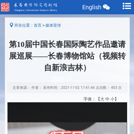
English
>
所在位置：
首页
媒体宣传
第10届中国长春国际陶艺作品邀请
展巡展——长春博物馆站（视频转
自新浪吉林）
文章来源： 作者： 发布时间：2021-11-02 17:41:46 点击数：
403 次
字体：【
大
中
小
】