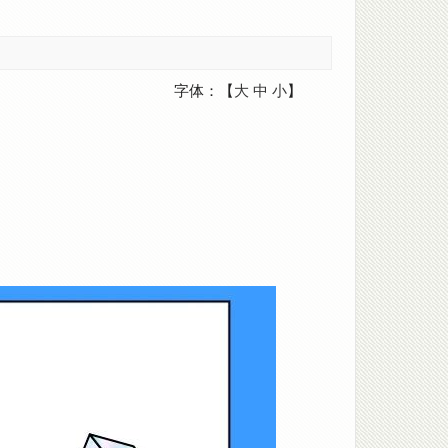
字体：【
大
中
小
】