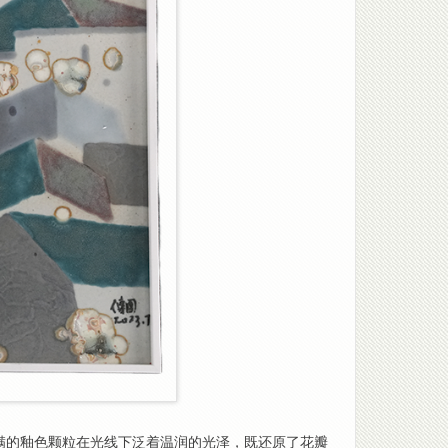
满的釉色颗粒在光线下泛着温润的光泽，既还原了花瓣