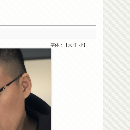
字体：【
大
中
小
】