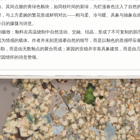
力。其间点缀的青绿色釉块，如同枝叶间的新绿，为烂漫春色注入了自然
，与上方柔婉的繁花形成鲜明对比——刚与柔、冷与暖、具象与抽象在此
春日的朦胧与诗意。
到极致：釉料在高温烧制中自然流动、交融、结晶，形成了不可复制的肌
为情感的载体。作者并未刻意描摹自然的细节，而是以釉色的质感呼应春
勾勒，而是由无数釉点的聚合而成；家园的安稳并非靠具象建筑，而是由几
家园情怀的诗意赞颂。