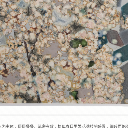
点为主体，层层叠叠、疏密有致，恰似春日里繁花满枝的盛景，细碎而饱