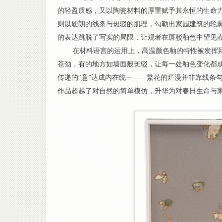
的轻盈质感，又以陶瓷材料的厚重赋予其永恒的生命
则以硬朗的线条与斑驳的肌理，勾勒出家园建筑的轮廓
的表达跳脱了写实的局限，让观者在斑驳釉色中望见
在材料语言的运用上，高温颜色釉的特性被发挥
苍劲，有的地方如墙面般斑驳，让每一处釉色变化都成
传递的“意”达成内在统一——繁花的烂漫并非靠线条
作品超越了对自然的简单模仿，升华为对春日生命与