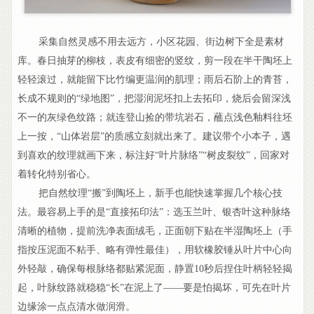
采集自然灵感不用去远方，小区花园、街边树下全是素材
库。春日抽芽的柳枝，表皮有细密的竖纹，剪一段在半干陶坯上
轻轻滚过，就能留下比竹编更温润的肌理；雨后石阶上的青苔，
长成不规则的“绿地图”，把湿润泥坯扣上去拓印，烧后会留深浅
不一的灰绿色纹路；就连登山捡的带坑岩石，蘸点浅色釉料往坯
上一按，“山体岩层”的质感立刻就出来了。建议带个小本子，遇
到喜欢的纹理就画下来，标注好“叶片脉络”“树皮裂纹”，回家对
着转化特别省心。
把自然纹理“搬”到陶坯上，新手也能快速掌握几个核心技
法。最容易上手的是“直接拓印法”：选玉兰叶、银杏叶这种脉络
清晰的植物，提前洗净表面绒毛，正面朝下贴在半湿陶坯上（手
指按压泥面不粘手、略有弹性最佳），用软橡胶锤从叶片中心向
外轻敲，确保每根脉络都贴紧泥面，静置10秒后捏住叶柄轻轻揭
起，叶脉纹路就稳稳“长”在泥上了——要是怕揭坏，可先在叶片
边缘涂一点点清水做润滑。