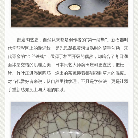
翻遍陶艺史，自然从来都是创作者的“第一缪斯”。新石器时
代仰韶彩陶上的漩涡纹，是先民凝视黄河漩涡时的随手勾勒；宋
代哥窑的“金丝铁线”，虽源于釉面开裂的偶然，却暗合了冬日湖
面冰层交错的肌理之美；日本民艺大师滨田庄司更直接，把松
针、竹叶压进湿润陶坯，烧出的茶碗捧着都能摸到草木的温度。
对当代爱好者来说，从自然里找纹理，不只是学技法，更是让双
手重新感知泥土与大地的联系。