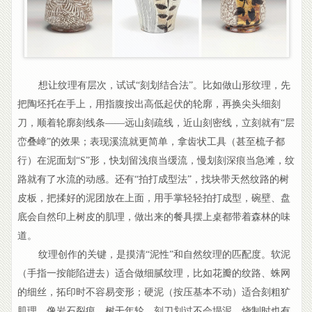
想让纹理有层次，试试“刻划结合法”。比如做山形纹理，先
把陶坯托在手上，用指腹按出高低起伏的轮廓，再换尖头细刻
刀，顺着轮廓刻线条——远山刻疏线，近山刻密线，立刻就有“层
峦叠嶂”的效果；表现溪流就更简单，拿齿状工具（甚至梳子都
行）在泥面划“S”形，快划留浅痕当缓流，慢划刻深痕当急滩，纹
路就有了水流的动感。还有“拍打成型法”，找块带天然纹路的树
皮板，把揉好的泥团放在上面，用手掌轻轻拍打成型，碗壁、盘
底会自然印上树皮的肌理，做出来的餐具摆上桌都带着森林的味
道。
纹理创作的关键，是摸清“泥性”和自然纹理的匹配度。软泥
（手指一按能陷进去）适合做细腻纹理，比如花瓣的纹路、蛛网
的细丝，拓印时不容易变形；硬泥（按压基本不动）适合刻粗犷
肌理，像岩石裂痕、树干年轮，刻刀划过不会塌泥。烧制时也有