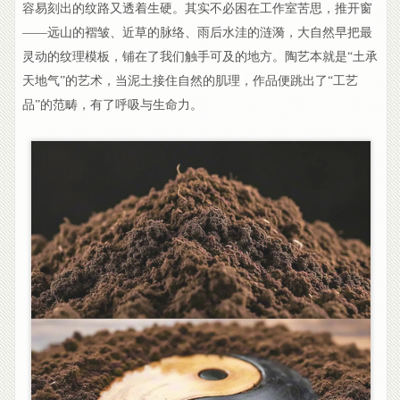
容易刻出的纹路又透着生硬。其实不必困在工作室苦思，推开窗
——远山的褶皱、近草的脉络、雨后水洼的涟漪，大自然早把最
灵动的纹理模板，铺在了我们触手可及的地方。陶艺本就是“土承
天地气”的艺术，当泥土接住自然的肌理，作品便跳出了“工艺
品”的范畴，有了呼吸与生命力。