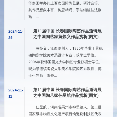
等多国举办的上百次国际陶艺展、研讨会等。
其作品想象丰富、构思精巧、手法细腻技法娴
熟，...
第11届中国·长春国际陶艺作品邀请展
2024-11-
之中国陶艺家黄焕义作品赏析(图文)
25
黄焕义，江西临川人，1985年毕业于景德
镇陶瓷学院美术系设计专业，获学士学位。
2006年获韩国圆光大学陶艺专业获硕士学位。
现为景德镇陶瓷大学美术学院陶艺系教授、博
士生导师，陶瓷...
第11届中国·长春国际陶艺作品邀请展
2024-11-
之中国陶艺家任星航作品赏析(图文)
11
任星航，河南省禹州市神垕镇人。第二批
国家级非物质文化遗产项目钧瓷烧制技艺代表