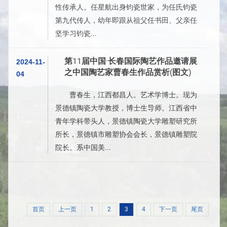
性传承人。任星航出身钧瓷世家，为任氏钧瓷
第九代传人，幼年即跟从祖父任书田、父亲任
坚学习钧瓷...
第11届中国·长春国际陶艺作品邀请展
2024-11-
之中国陶艺家曹春生作品赏析(图文)
04
曹春生，江西都昌人。艺术学博士。现为
景德镇陶瓷大学教授，博士生导师。江西省中
青年学科带头人，景德镇陶瓷大学雕塑研究所
所长，景德镇市雕塑协会会长，景德镇雕塑院
院长。系中国美...
首页
上一页
1
2
3
4
下一页
尾页