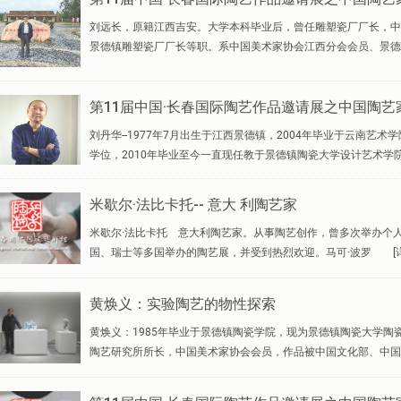
刘远长，原籍江西吉安。大学本科毕业后，曾任雕塑瓷厂厂长，中
景德镇雕塑瓷厂厂长等职。系中国美术家协会江西分会会员、景德
第11届中国·长春国际陶艺作品邀请展之中国陶艺
刘丹华--1977年7月出生于江西景德镇，2004年毕业于云南艺
学位，2010年毕业至今一直现任教于景德镇陶瓷大学设计艺术学
米歇尔·法比卡托-- 意大 利陶艺家
米歇尔·法比卡托 意大利陶艺家。从事陶艺创作，曾多次举办个
国、瑞士等多国举办的陶艺展，并受到热烈欢迎。马可·波罗
[
黄焕义：实验陶艺的物性探索
黄焕义：1985年毕业于景德镇陶瓷学院，现为景德镇陶瓷大学
陶艺研究所所长，中国美术家协会会员，作品被中国文化部、中国