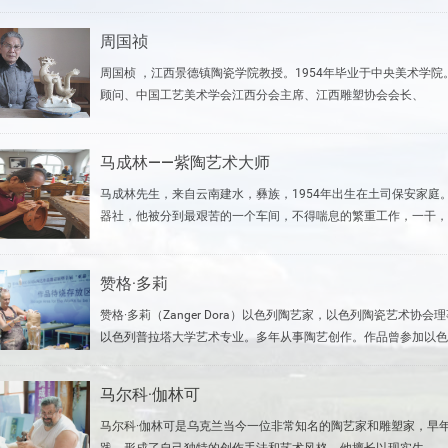
周国祯
周国桢 ，江西景德镇陶瓷学院教授。1954年毕业于中央美术学
顾问、中国工艺美术学会江西分会主席、江西雕塑协会会长、
马成林——紫陶艺术大师
马成林先生，来自云南建水，彝族，1954年出生在土司保安家
器社，他被分到最艰苦的一个车间，不得喘息的繁重工作，一干，
赞格·多莉
赞格·多莉（Zanger Dora）以色列陶艺家，以色列陶瓷艺术协
以色列普拉塔大学艺术专业。多年从事陶艺创作。作品曾参加以色
马尔科·伽林可
马尔科·伽林可是乌克兰当今一位非常知名的陶艺家和雕塑家，早
践，形成了自己独特的创作手法和艺术风格。他擅长以现实生